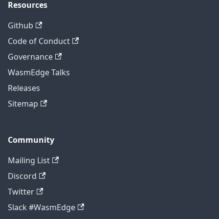
Resources
Github
Code of Conduct
Governance
WasmEdge Talks
Releases
Sitemap
Community
Mailing List
Discord
Twitter
Slack #WasmEdge