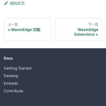
编辑此页
上一页
下一页
WasmEdge 功能
WasmEdge
Extensions
Docs
Getting Started
Develop
Embeds
Contribute