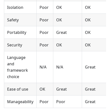
Isolation
Poor
OK
OK
Safety
Poor
OK
OK
Portability
Poor
Great
OK
Security
Poor
OK
OK
Language
and
N/A
N/A
Great
framework
choice
Ease of use
OK
Great
Great
Manageability
Poor
Poor
Great