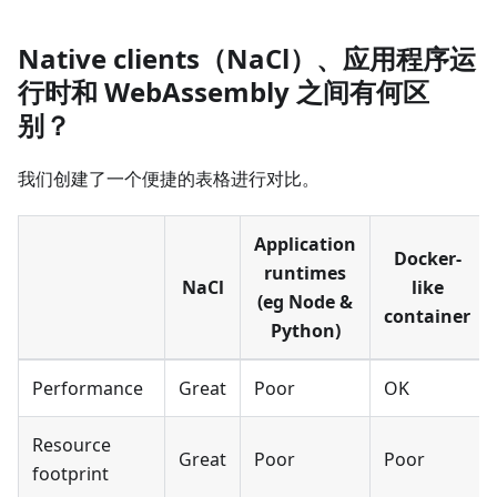
Native clients（NaCl）、应用程序运
行时和 WebAssembly 之间有何区
别？
我们创建了一个便捷的表格进行对比。
Application
Docker-
runtimes
NaCl
like
(eg Node
&
container
Python)
Performance
Great
Poor
OK
Resource
Great
Poor
Poor
footprint