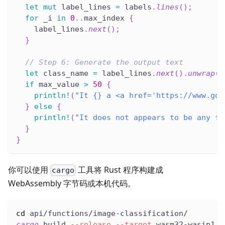
let
mut
 label_lines 
=
 labels
.
lines
(
)
;
for
 _i 
in
0
..
max_index 
{
    label_lines
.
next
(
)
;
}
// Step 6: Generate the output text
let
 class_name 
=
 label_lines
.
next
(
)
.
unwrap
(
)
if
 max_value 
>
50
{
println!
(
"It {} a <a href='https://www.goo
}
else
{
println!
(
"It does not appears to be any fo
}
}
你可以使用
工具将 Rust 程序构建成
cargo
WebAssembly 字节码或本机代码。
cd
 api/functions/image-classification/
cargo
 build 
--release
--target
 wasm32-wasip1