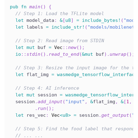
pub
fn
main
(
)
{
// Step 1: Load the TFLite model
let
 model_data
:
&
[
u8
]
=
include_bytes!
(
"mode
let
 labels 
=
include_str!
(
"models/mobilenet_
// Step 2: Read image from STDIN
let
mut
 buf 
=
Vec
::
new
(
)
;
io
::
stdin
(
)
.
read_to_end
(
&
mut
 buf
)
.
unwrap
(
)
;
// Step 3: Resize the input image for the te
let
 flat_img 
=
wasmedge_tensorflow_interface
// Step 4: AI inference
let
mut
 session 
=
wasmedge_tensorflow_interf
  session
.
add_input
(
"input"
,
&
flat_img
,
&
[
1
,
2
.
run
(
)
;
let
 res_vec
:
Vec
<
u8
>
=
 session
.
get_output
(
"M
// Step 5: Find the food label that responds
// ... ...