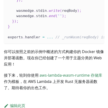
}
)
;
    wasmedge
.
stdin
.
write
(
reqBody
)
;
    wasmedge
.
stdin
.
end
(
''
)
;
}
)
;
}
exports
.
handler 
=
...
// _runWasm(reqBody) is 
你可以按照之前的示例中概述的方式构建你的 Docker 镜像
并部署函数。现在你已经创建了一个用于主题分类的 Web
应用！
接下来，轮到你使用
aws-lambda-wasm-runtime 存储库
作为模板，在 AWS Lambda 上开发 Rust 无服务器函数
了。期待着你的出色工作。
编辑此页