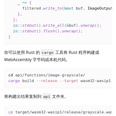
    _ 
=>
{
      filtered
.
write_to
(
&
mut
 buf
,
ImageOutputF
}
,
}
;
io
::
stdout
(
)
.
write_all
(
&
buf
)
.
unwrap
(
)
;
io
::
stdout
(
)
.
flush
(
)
.
unwrap
(
)
;
}
你可以使用 Rust 的
工具将 Rust 程序构建成
cargo
WebAssembly 字节码或本机代码。
cd
 api/functions/image-grayscale/
cargo
 build 
--release
--target
 wasm32-wasip1
将构建出结果复制到
文件夹。
api
cp
 target/wasm32-wasip1/release/grayscale.wasm