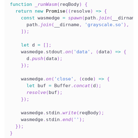
function
_runWasm
(
reqBody
)
{
return
new
Promise
(
(
resolve
)
=>
{
const
 wasmedge 
=
spawn
(
path
.
join
(
__dirname
      path
.
join
(
__dirname
,
'grayscale.so'
)
,
]
)
;
let
 d 
=
[
]
;
    wasmedge
.
stdout
.
on
(
'data'
,
(
data
)
=>
{
      d
.
push
(
data
)
;
}
)
;
    wasmedge
.
on
(
'close'
,
(
code
)
=>
{
let
 buf 
=
 Buffer
.
concat
(
d
)
;
resolve
(
buf
)
;
}
)
;
    wasmedge
.
stdin
.
write
(
reqBody
)
;
    wasmedge
.
stdin
.
end
(
''
)
;
}
)
;
}