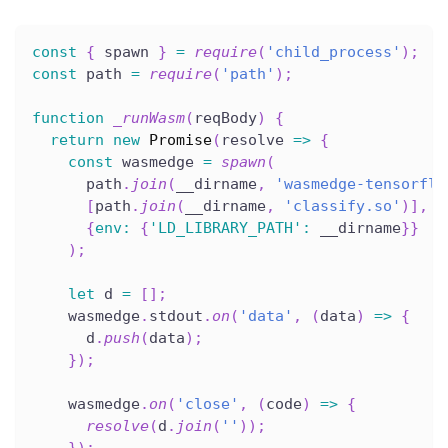
const
{
 spawn 
}
=
require
(
'child_process'
)
;
const
 path 
=
require
(
'path'
)
;
function
_runWasm
(
reqBody
)
{
return
new
Promise
(
resolve
=>
{
const
 wasmedge 
=
spawn
(
      path
.
join
(
__dirname
,
'wasmedge-tensorflo
[
path
.
join
(
__dirname
,
'classify.so'
)
]
,
{
env
:
{
'LD_LIBRARY_PATH'
:
 __dirname
}
}
)
;
let
 d 
=
[
]
;
    wasmedge
.
stdout
.
on
(
'data'
,
(
data
)
=>
{
      d
.
push
(
data
)
;
}
)
;
    wasmedge
.
on
(
'close'
,
(
code
)
=>
{
resolve
(
d
.
join
(
''
)
)
;