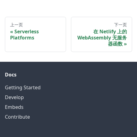
上一页
下一页
Serverless
在 Netlify 上的
Platforms
WebAssembly 无服务
器函数
Docs
Getting Started
Develop
Embeds
Contribute