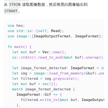
从
读取图像数据，然后将黑白图像输出到
STDIN
。
STDOUT
use
 hex
;
use
std
::
io
::
{
self
,
Read
}
;
use
image
::
{
ImageOutputFormat
,
ImageFormat
}
;
fn
main
(
)
{
let
mut
 buf 
=
Vec
::
new
(
)
;
io
::
stdin
(
)
.
read_to_end
(
&
mut
 buf
)
.
unwrap
(
)
;
let
 image_format_detected
:
ImageFormat
=
ima
let
 img 
=
image
::
load_from_memory
(
&
buf
)
.
unwr
let
 filtered 
=
 img
.
grayscale
(
)
;
let
mut
 buf 
=
vec!
[
]
;
match
 image_format_detected 
{
ImageFormat
::
Gif
=>
{
      filtered
.
write_to
(
&
mut
 buf
,
ImageOutputF
}
,