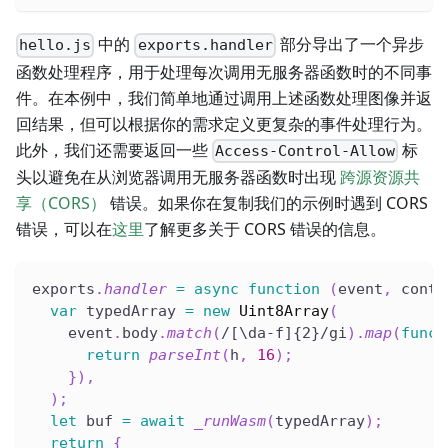
中的
部分导出了一个异步
hello.js
exports.handler
函数处理程序，用于处理每次调用无服务器函数时的不同事
件。在本例中，我们简单地通过调用上述函数处理图像并返
回结果，但可以根据你的需求定义更复杂的事件处理行为。
此外，我们还需要返回一些
标
Access-Control-Allow
头以避免在从浏览器调用无服务器函数时出现
跨源资源共
享（CORS）
错误。如果你在复制我们的示例时遇到 CORS
错误，可以在
这里
了解更多关于 CORS 错误的信息。
exports
.
handler
=
async
function
(
event
,
 conte
var
 typedArray 
=
new
Uint8Array
(
    event
.
body
.
match
(
/
[\da-f]{2}
/
gi
)
.
map
(
funct
return
parseInt
(
h
,
16
)
;
}
)
,
)
;
let
 buf 
=
await
_runWasm
(
typedArray
)
;
return
{