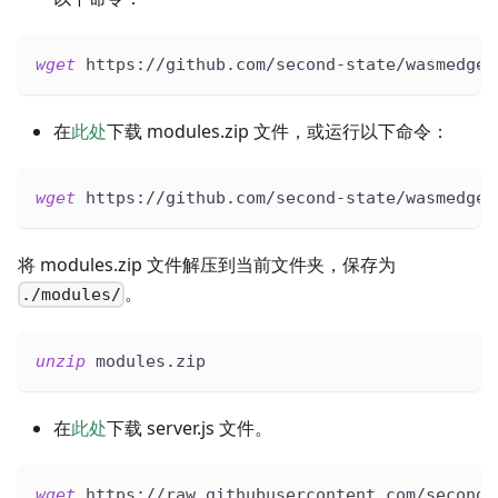
wget
 https://github.com/second-state/wasmedge-
在
此处
下载 modules.zip 文件，或运行以下命令：
wget
 https://github.com/second-state/wasmedge-
将 modules.zip 文件解压到当前文件夹，保存为
。
./modules/
unzip
 modules.zip
在
此处
下载 server.js 文件。
wget
 https://raw.githubusercontent.com/second-