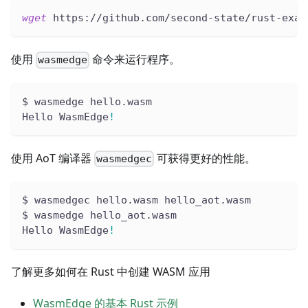
wget
 https://github.com/second-state/rust-exam
使用
命令来运行程序。
wasmedge
$ wasmedge hello.wasm
Hello WasmEdge
!
使用 AoT 编译器
可获得更好的性能。
wasmedgec
$ wasmedgec hello.wasm hello_aot.wasm
$ wasmedge hello_aot.wasm
Hello WasmEdge
!
了解更多如何在 Rust 中创建 WASM 应用
WasmEdge 的基本 Rust 示例