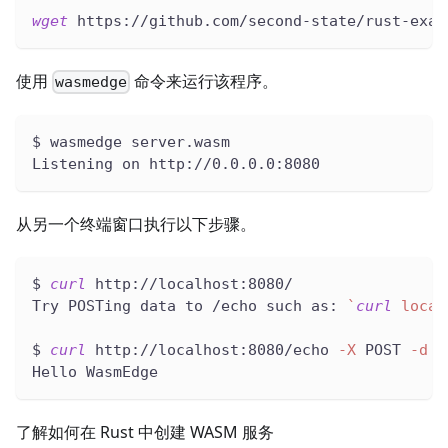
wget
 https://github.com/second-state/rust-exam
使用
命令来运行该程序。
wasmedge
$ wasmedge server.wasm
Listening on http://0.0.0.0:8080
从另一个终端窗口执行以下步骤。
$ 
curl
 http://localhost:8080/
Try POSTing data to /echo such as: 
`
curl
 local
$ 
curl
 http://localhost:8080/echo 
-X
 POST 
-d
"
Hello WasmEdge
了解如何在 Rust 中创建 WASM 服务